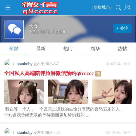
[切换城市]
长春
+ 关注
今日: 0 主题: 3 关注: 0
全部
最新
热门
精华
热帖
stanboby
发布于 2023-5-7
67174
0
全国私人高端陪伴旅游微信预约q9ccccc
顶
️ 我在等一个人，一个愿意走进我的生命分享我的喜怒哀乐的人，一
个知道我曾经无尽的等待因而更加珍惜我的 ...
stanboby
发布于 2023-4-24
19429
0