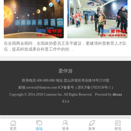
在全国两会期间，全国政协委员王亚平建议，要建强科普教育人才队
伍，提高科技成果在科普工作中的转 ...
爱伴游
联系电话:400-888-888 地址:昆山开发区伟业路18号2110室
邮箱:service@ibanyou.com ICP备案号: (
苏ICP备17053156号-1
)
Copyright © 2014-2018
Comsenz Inc.
All Rights Reserved.
Powered by
discuz
X3.4
首页
论坛
登录
发布
资讯