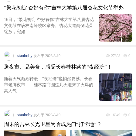
“繁花初绽 杏好有你”吉林大学第八届杏花文化节举办
16日，“繁花初绽 杏好有你”吉林大学第八届杏花
文化节在该校南岭校区举办。杏花大道两侧花朵
绽放，宛如 ...
stanboby
发布于 2023-3-19
27308
0
逛夜市、品美食，感受长春桂林路的“夜经济”！
随着天气渐渐转暖，“夜经济”也悄然复苏。长春
市老牌夜市——桂林路商圈这几天迎来了火爆的
高人气 ...
stanboby
发布于 2023-3-19
16349
0
周末的吉林长光卫星为啥成热门“打卡地”？